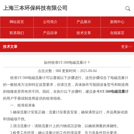
上海三本环保科技有限公司
网站首页
公司简介
产品展示
新闻中心
联系我们
产品目录
技术文章
在线留言
技术文章
更多>>
如何校准ST-500电磁流量计？
点击次数：988 更新时间：2025-09-04
校准ST-500电磁流量计可以遵循以下步骤进行。这些步骤综合了电磁流量计
的一般校准方法和特定设置要求，但请注意，具体操作可能因设备型号和制造商
的细微差异而有所不同。因此，在执行以下步骤时，建议参考
ST-500电磁流量计
的用户手册或制造商提供的校准指南。
一、校准前准备
1.确保流量计安装正确：流量计应垂直安装，确保满管运行，并远离振动源
和强磁场干扰。
2.清洁流量计：清除流量计上的污物或沉淀物，以确保测量的准确性。
3.检查工作环境：确认流量计的工作环境温度、压力等条件符合要求。