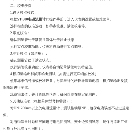
二、校准步骤
1.进入校准模式：
根据
ST-500电磁流量计
的操作手册，进入仪表的设置或校准菜单。
选择相应的校准选项，如零点校准、满管校准等。
2.零点校准：
确认测量管处于满管且流体处于静止状态。
执行零点校准功能，仪表将自动进行零点调整。
3.满管校准（如适用）：
确认测量管处于满管状态。
执行满管校准功能，仪表将自动记录满管时的特征值。
4.模拟量输出和频率输出测试（如需进行更详细的校准）：
使用标准信号源或校准设备，对流量计的转换器励磁电流、模拟量输出及频
率输出进行测试。
观察输出值，并计算线性误差，确保误差在规定范围内。
5.其他校准项（根据具体型号和需要）：
对DN1200mm以上的电磁流量计，测试推动级NB，确保电流误差不超过规定
值。
对电磁流量计励磁线圈进行铜电阻测试、安全绝缘测试等，确保与原出厂值
相符（环境温度相同时）。