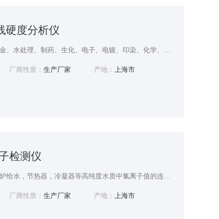
在线硬度分析仪
产品广泛应用于化工、冶金、水处理、制药、生化、电子、电镀、印染、化学、自来水中水质硬度的在线监测。
厂商性质：
生产厂家
产地：
上海市
离子检测仪
在线氯离子检测仪用于锅炉给水，节热器，冷凝器等高纯度水质中氯离子值的连续监测。 也可以用于要求较高的自来水氯离子的连续测量。
厂商性质：
生产厂家
产地：
上海市