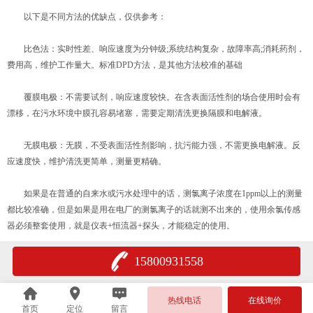
以下是不同方法的优缺点，仅供参考：
比色法：实时性差、响应速度为分钟级;系统结构复杂，故障率高;消耗药剂，
费用高，维护工作量大。标准DPD方法，是其他方法校准的基础
覆膜电极：不需要试剂，响应速度较快。在含表面活性剂的场合使用时会有
漂移，在污水环境中膜孔容易堵塞，需要定期清洗更换隔膜和电解液。
无膜电极：无膜，不受表面活性剂影响，抗污能力强，不需更换电解液。反
应速度快，维护清洗更简单，测量更精确。
如果是在普通的自来水或污水处理中的话，测氯离子浓度在1ppm以上的测量
都比较准确，但是如果是用在电厂的测氯离子的话就测不出来的，使用余氯传感
器必须整套使用，就是仪表+恒流器+探头，才能稳定的使用。
15800931558
热线电话
在线询价
首页
定位
留言