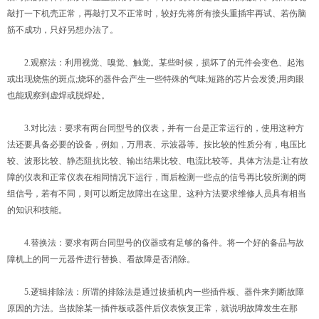
敲打一下机壳正常，再敲打又不正常时，较好先将所有接头重插牢再试、若伤脑
筋不成功，只好另想办法了。
2.观察法：利用视觉、嗅觉、触觉。某些时候，损坏了的元件会变色、起泡
或出现烧焦的斑点;烧坏的器件会产生一些特殊的气味;短路的芯片会发烫;用肉眼
也能观察到虚焊或脱焊处。
3.对比法：要求有两台同型号的仪表，并有一台是正常运行的，使用这种方
法还要具备必要的设备，例如，万用表、示波器等。按比较的性质分有，电压比
较、波形比较、静态阻抗比较、输出结果比较、电流比较等。具体方法是:让有故
障的仪表和正常仪表在相同情况下运行，而后检测一些点的信号再比较所测的两
组信号，若有不同，则可以断定故障出在这里。这种方法要求维修人员具有相当
的知识和技能。
4.替换法：要求有两台同型号的仪器或有足够的备件。将一个好的备品与故
障机上的同一元器件进行替换、看故障是否消除。
5.逻辑排除法：所谓的排除法是通过拔插机内一些插件板、器件来判断故障
原因的方法。当拔除某一插件板或器件后仪表恢复正常，就说明故障发生在那