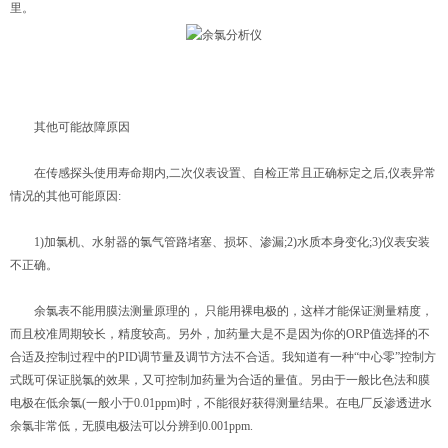
里。
其他可能故障原因
在传感探头使用寿命期内,二次仪表设置、自检正常且正确标定之后,仪表异常
情况的其他可能原因:
1)加氯机、水射器的氯气管路堵塞、损坏、渗漏;2)水质本身变化;3)仪表安装
不正确。
余氯表不能用膜法测量原理的， 只能用裸电极的，这样才能保证测量精度，
而且校准周期较长，精度较高。另外，加药量大是不是因为你的ORP值选择的不
合适及控制过程中的PID调节量及调节方法不合适。我知道有一种“中心零”控制方
式既可保证脱氯的效果，又可控制加药量为合适的量值。另由于一般比色法和膜
电极在低余氯(一般小于0.01ppm)时，不能很好获得测量结果。在电厂反渗透进水
余氯非常低，无膜电极法可以分辨到0.001ppm.