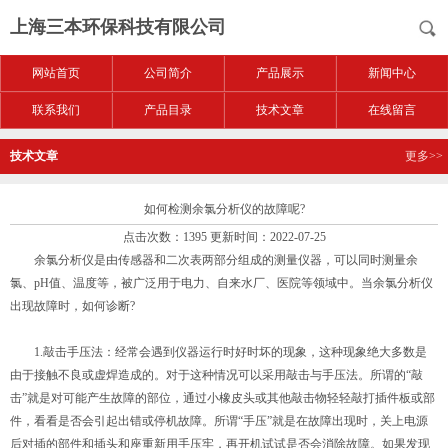
上海三本环保科技有限公司
网站首页
公司简介
产品展示
新闻中心
联系我们
产品目录
技术文章
在线留言
技术文章
更多>>
如何检测余氯分析仪的故障呢?
点击次数：1395 更新时间：2022-07-25
余氯分析仪
是由传感器和二次表两部分组成的测量仪器，可以同时测量余
氯、pH值、温度等，被广泛用于电力、自来水厂、医院等领域中。当余氯分析仪
出现故障时，如何诊断?
1.敲击手压法：经常会遇到仪器运行时好时坏的现象，这种现象绝大多数是
由于接触不良或虚焊造成的。对于这种情况可以采用敲击与手压法。所谓的“敲
击”就是对可能产生故障的部位，通过小橡皮头或其他敲击物轻轻敲打插件板或部
件，看看是否会引起出错或停机故障。所谓“手压”就是在故障出现时，关上电源
后对插的部件和插头和座重新用手压牢，再开机试试是否会消除故障。如果发现