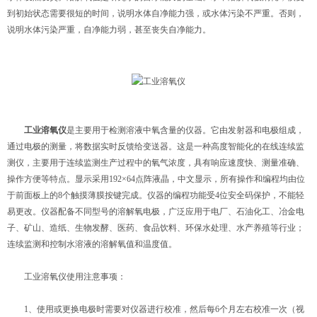
到初始状态需要很短的时间，说明水体自净能力强，或水体污染不严重。否则，
说明水体污染严重，自净能力弱，甚至丧失自净能力。
工业溶氧仪
是主要用于检测溶液中氧含量的仪器。它由发射器和电极组成，
通过电极的测量，将数据实时反馈给变送器。这是一种高度智能化的在线连续监
测仪，主要用于连续监测生产过程中的氧气浓度，具有响应速度快、测量准确、
操作方便等特点。显示采用192×64点阵液晶，中文显示，所有操作和编程均由位
于前面板上的8个触摸薄膜按键完成。仪器的编程功能受4位安全码保护，不能轻
易更改。仪器配备不同型号的溶解氧电极，广泛应用于电厂、石油化工、冶金电
子、矿山、造纸、生物发酵、医药、食品饮料、环保水处理、水产养殖等行业；
连续监测和控制水溶液的溶解氧值和温度值。
工业溶氧仪使用注意事项：
1、使用或更换电极时需要对仪器进行校准，然后每6个月左右校准一次（视