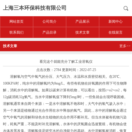
上海三本环保科技有限公司
网站首页
公司简介
产品展示
新闻中心
联系我们
产品目录
技术文章
在线留言
技术文章
更多>>
看完这个就能充分了解工业溶氧仪
点击次数：2784 更新时间：2022-07-25
溶解氧与空气中氧气的分压、大气压力、水温和水质密切相关。在20℃、
100KPA时，纯水中的溶解氧约为9mg/L。有些有机物在好氧菌的作用下可生物降
解，消耗水中的溶解氧。如果以碳来计算有机物，可以看出，按照c+o2=co2，每
12g碳消耗32g氧气。当水中溶解氧值下降到5mg/l时，一些鱼就会出现呼吸困难。
溶解氧通常来自两个来源：一是水中溶解氧不饱和时，大气中的氧气渗入水中；
另一个来源是植物通过光合作用在水中释放的氧气。因此，水中的溶解氧会通过
空气中氧气的溶解和绿色水生植物的光合作用不断补充。但当水体被有机物污染
时，耗氧严重，不能及时补充溶解氧，水体中的厌氧菌会迅速繁殖，有机物会使
水体发黑发臭。溶解氧值是研究水的自净能力的基础。水中溶解氧被消耗，恢复