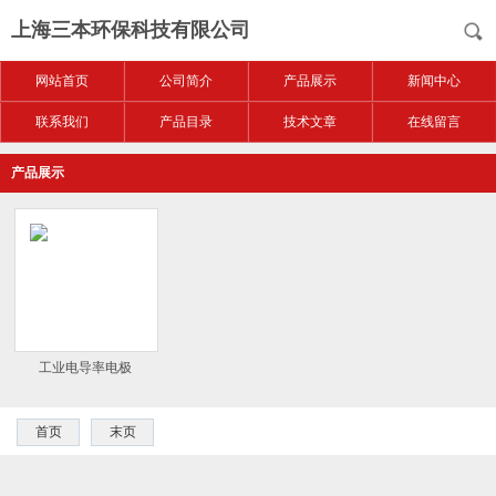
上海三本环保科技有限公司
网站首页
公司简介
产品展示
新闻中心
联系我们
产品目录
技术文章
在线留言
产品展示
工业电导率电极
首页
末页