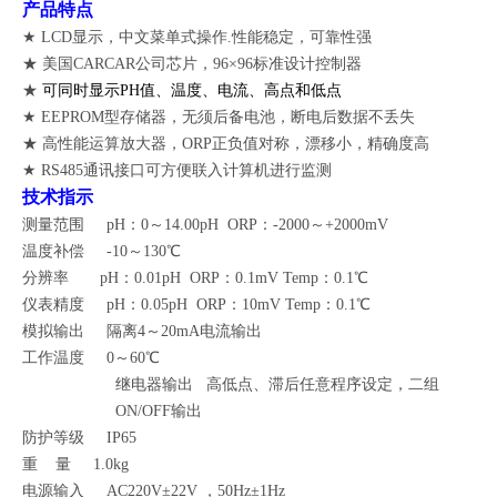
产品特点
★ LCD显示，中文菜单式操作.性能稳定，可靠性强
★ 美国CARCAR公司芯片，96×96标准设计控制器
★
可同时显示PH值、温度、电流、高点和低点
★ EEPROM型存储器，无须后备电池，断电后数据不丢失
★ 高
性能运算放大器，ORP正负值对称，漂移小，精确度高
★ RS485
通讯接口
可方便联入计算机进行监测
技术指示
测量范围 pH：0～14.00pH ORP：-2000～+2000
mV
温度补偿 -10～130℃
分辨率 pH：0.01pH ORP：0.1mV Temp：0.1℃
仪表精度 pH：0.05pH ORP：10mV Temp：0.1℃
模拟输出 隔离4～20mA电流输出
工作温度 0～60℃
继电器输出 高低点、滞后任意程序设定，二组
ON/OFF输出
防护等级 IP6
5
重 量 1.0kg
电源输入 AC220V±22V ，50Hz±1Hz