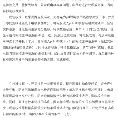
电解液充足，盐桥无堵塞，若发现电极存在问题，应及时进行处理或更换，否则
会影响校准效果。
现场校准一般采用两点校准法。先将
电力pH计
电极用蒸馏水冲洗干净，并用
干净的滤纸轻轻吸干电极表面水分，将电极浸入pH7.00的标准缓冲溶液中，轻轻
搅拌溶液，使电极与溶液充分接触。待读数稳定后，调节pH计的“定位”旋钮，使
显示值与标准缓冲溶液的pH值一致。完成定位校准后，将电极取出，再次用蒸馏
水冲洗干净并吸干水分，然后浸入pH4.00或pH9.18的标准缓冲溶液中（根据实际
测量的pH值范围选择），同样搅拌溶液，待读数稳定后，调节“斜率”旋钮，使显
示值与该标准缓冲溶液的pH值相同。如此反复进行定位和斜率调节，直至在两种
标准缓冲溶液中的测量值都准确无误，完成校准。
在校准过程中，还需注意一些细节问题。搅拌溶液时动作要轻柔，避免产生
大量气泡，防止气泡附着在电极表面影响测量；每次更换标准缓冲溶液时，电极
都要用蒸馏水充分冲洗，防止残留溶液污染新的标准缓冲溶液，影响校准准确
性。同时，要注意校准环境的温度，因为标准缓冲溶液的pH值会随温度变化而改
变，现场校准需根据实际温度对标准缓冲溶液的pH值进行修正，或使用带有温度
补偿功能的pH计，确保校准在准确的条件下进行。