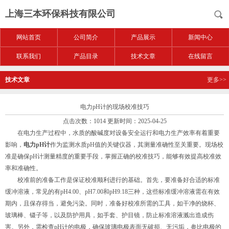
上海三本环保科技有限公司
网站首页
公司简介
产品展示
新闻中心
联系我们
产品目录
技术文章
在线留言
技术文章
更多>>
电力pH计的现场校准技巧
点击次数：1014 更新时间：2025-04-25
在电力生产过程中，水质的酸碱度对设备安全运行和电力生产效率有着重要
影响，
电力pH计
作为监测水质pH值的关键仪器，其测量准确性至关重要。现场校
准是确保pH计测量精度的重要手段，掌握正确的校准技巧，能够有效提高校准效
率和准确性。
校准前的准备工作是保证校准顺利进行的基础。首先，要准备好合适的标准
缓冲溶液，常见的有pH4.00、pH7.00和pH9.18三种，这些标准缓冲溶液需在有效
期内，且保存得当，避免污染。同时，准备好校准所需的工具，如干净的烧杯、
玻璃棒、镊子等，以及防护用具，如手套、护目镜，防止标准溶液溅出造成伤
害。另外，需检查pH计的电极，确保玻璃电极表面无破损、无污垢，参比电极的