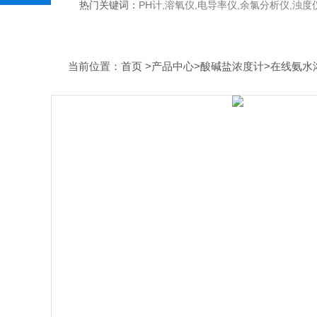
热门关键词：
PH计,溶氧仪,电导率仪,余氯分析仪,浊度仪,硅酸根分析仪，磷酸根分析仪，钠表，流量计，刮油机
当前位置：
首页
>
产品中心
>
酸碱盐浓度计
>
在线氨水