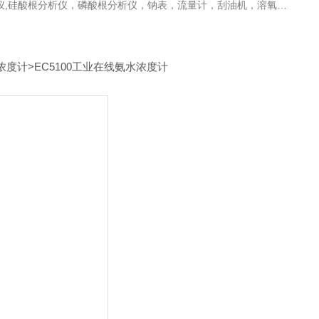
，溶氧电极，PH电极，气体分析仪，氧化锆分析仪，压力变送器，刮油机，电导电极，锑电极，ORP电极，酸度计，气体检测仪，液位计，温度变送器，PH变送器
浓度计
>EC5100工业在线氨水浓度计