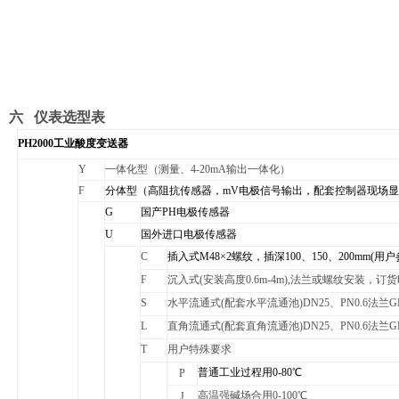
六 仪表选型表
PH2000
工业酸度变送器
Y
一体化型（测量、4-20mA输出一体化）
F
分体型（高阻抗传感器，mV电极信号输出，配套控制器现场
G
国产PH电极传感器
U
国外进口电极传感器
C
插入式M48×2螺纹，插深100、150、200mm(用户
F
沉入式(安装高度0.6m-4m),法兰或螺纹安装，订
S
水平流通式(配套水平流通池)DN25、PN0.6法兰GB91
L
直角流通式(配套直角流通池)DN25、PN0.6法兰GB91
T
用户特殊要求
普通工业过程用0-80℃
P
高温强碱场合用0-100℃
J