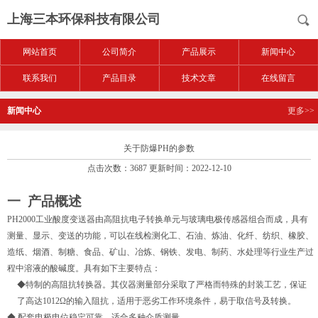
上海三本环保科技有限公司
网站首页
公司简介
产品展示
新闻中心
联系我们
产品目录
技术文章
在线留言
新闻中心
更多>>
关于防爆PH的参数
点击次数：3687 更新时间：2022-12-10
一 产品概述
PH2000
工业酸度变送器由高阻抗电子转换单元与玻璃电极传感器组合而成，具有
测量、显示、变送的功能，可以在线检测化工、石油、炼油、化纤、纺织、橡胶、
造纸、烟酒、制糖、食品、矿山、冶炼、钢铁、发电、制药、水处理等行业生产过
程中溶液的酸碱度。具有如下主要特点：
◆特制的高阻抗转换器。其仪器测量部分采取了严格而特殊的封装工艺，保证
了高达1012Ω的输入阻抗，适用于恶劣工作环境条件，易于取信号及转换。
◆ 配套电极电位稳定可靠，适合多种介质测量。