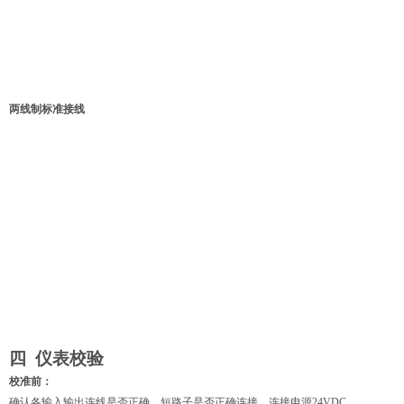
两线制标准接线
四 仪表校验
校准前：
确认各输入输出连线是否正确，短路子是否正确连接，连接电源24VDC