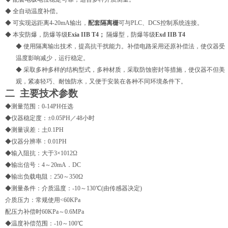
◆ 全自动温度补偿。
◆ 可实现远距离4-20mA输出，
配套隔离栅
可与PLC、DCS控制系统连接。
◆ 本安防爆，防爆等级
Exia IIB T4；
隔爆型，防爆等级
Exd IIB T4
◆ 使用隔离输出技术，提高抗干扰能力。补偿电路采用还原补偿法，使仪器受
温度影响减少，运行稳定。
◆ 采取多种多样的结构型式，多种材质，采取防蚀密封等措施，使仪器不但美
观，紧凑轻巧、耐蚀防水，又便于安装在各种不同环境条件下。
二 主要技术参数
◆测量范围：0-14PH任选
◆仪器稳定度：±0.05PH／48小时
◆测量误差：土0.1PH
◆仪器分辨率：0.01PH
◆输入阻抗：大于3×1012Ω
◆输出信号：4～20mA．DC
◆输出负载电阻：250～350Ω
◆测量条件：介质温度：-10～130℃(由传感器决定)
介质压力：常规使用<60KPa
配压力补偿时60KPa～0.6MPa
◆温度补偿范围：-10～100℃