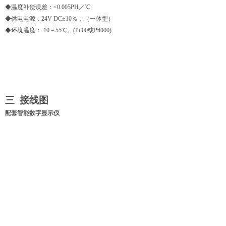
◆温度补偿误差：<0.005PH／℃
◆供电电源：24V DC±10％；（一体型）
◆环境温度：-10～55℃。(Ptl00或Ptl000)
三 接线图
配套智能数字显示仪