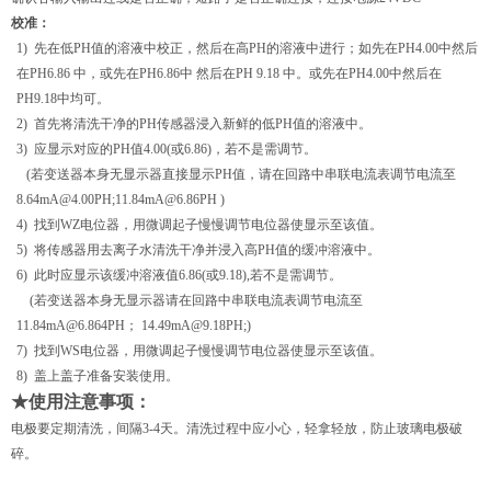
校准：
1)
先在低PH值的溶液中校正，然后在高PH的溶液中进行；如先在PH4.00中然后
在PH6.86 中，或先在PH6.86中 然后在PH 9.18 中。或先在PH4.00中然后在
PH9.18中均可。
2)
首先将清洗干净的PH传感器浸入新鲜的低PH值的溶液中。
3)
应显示对应的PH值4.00(或6.86)，若不是需调节。
(
若变送器本身无显示器直接显示PH值，请在回路中串联电流表调节电流至
8.64mA@4.00PH;11.84mA@6.86PH )
4)
找到WZ电位器，用微调起子慢慢调节电位器使显示至该值。
5)
将传感器用去离子水清洗干净并浸入高PH值的缓冲溶液中。
6)
此时应显示该缓冲溶液值6.86(或9.18),若不是需调节。
(
若变送器本身无显示器请在回路中串联电流表调节电流至
11.84mA@6.864PH； 14.49mA@9.18PH;)
7)
找到WS电位器，用微调起子慢慢调节电位器使显示至该值。
8)
盖上盖子准备安装使用。
★使用注意事项：
电极要定期清洗，间隔3-4天。清洗过程中应小心，轻拿轻放，防止玻璃电极破
碎。