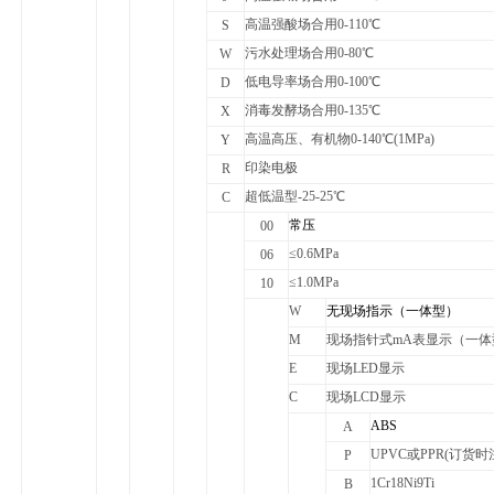
高温强酸场合用0-110℃
S
污水处理场合用0-80℃
W
低电导率场合用0-100℃
D
消毒发酵场合用0-135℃
X
高温高压、有机物0-140℃(1MPa)
Y
印染电极
R
超低温型-25-25℃
C
常压
00
≤0.6MPa
06
≤1.0MPa
10
W
无现场指示（一体型）
M
现场指针式mA表显示（一体
E
现场LED显示
C
现场LCD显示
ABS
A
UPVC
或PPR(订货时
P
1Cr18Ni9Ti
B