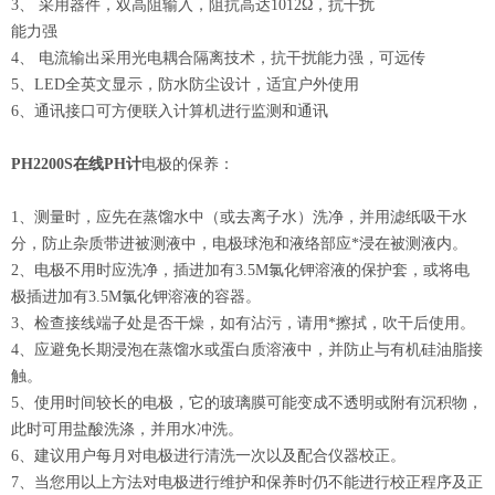
3、 采用器件，双高阻输入，阻抗高达1012Ω，抗干扰
能力强
4、 电流输出采用光电耦合隔离技术，抗干扰能力强，可远传
5、LED全英文显示，防水防尘设计，适宜户外使用
6、通讯接口可方便联入计算机进行监测和通讯
PH2200S在线PH计
电极的保养：
1、测量时，应先在蒸馏水中（或去离子水）洗净，并用滤纸吸干水
分，防止杂质带进被测液中，电极球泡和液络部应*浸在被测液内。
2、电极不用时应洗净，插进加有3.5M氯化钾溶液的保护套，或将电
极插进加有3.5M氯化钾溶液的容器。
3、检查接线端子处是否干燥，如有沾污，请用*擦拭，吹干后使用。
4、应避免长期浸泡在蒸馏水或蛋白质溶液中，并防止与有机硅油脂接
触。
5、使用时间较长的电极，它的玻璃膜可能变成不透明或附有沉积物，
此时可用盐酸洗涤，并用水冲洗。
6、建议用户每月对电极进行清洗一次以及配合仪器校正。
7、当您用以上方法对电极进行维护和保养时仍不能进行校正程序及正