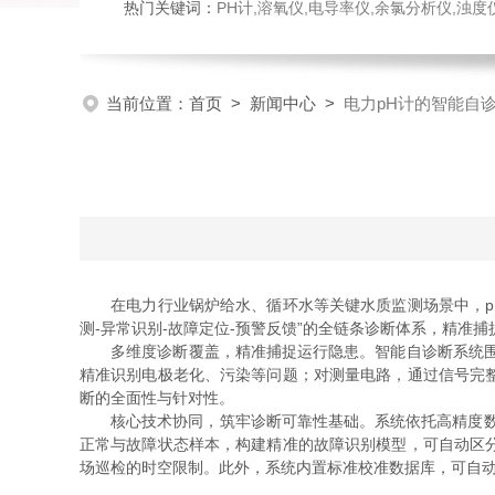
热门关键词：
PH计,溶氧仪,电导率仪,余氯分析仪,浊度仪,硅酸根分析仪，磷酸根分析仪，钠表，流量计，刮油机
当前位置：
首页
>
新闻中心
>
电力pH计的智能自
在电力行业锅炉给水、循环水等关键水质监测场景中，p
测-异常识别-故障定位-预警反馈”的全链条诊断体系，精
多维度诊断覆盖，精准捕捉运行隐患。智能自诊断系统围绕
精准识别电极老化、污染等问题；对测量电路，通过信号完
断的全面性与针对性。
核心技术协同，筑牢诊断可靠性基础。系统依托高精度数
正常与故障状态样本，构建精准的故障识别模型，可自动区
场巡检的时空限制。此外，系统内置标准校准数据库，可自