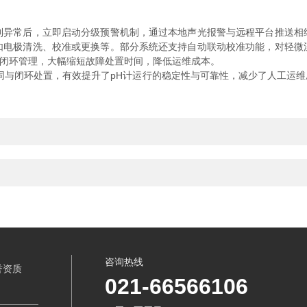
常后，立即启动分级预警机制，通过本地声光报警与远程平台推送相
如电极清洗、校准或更换等。部分系统还支持自动联动校准功能，对轻微
”的闭环管理，大幅缩短故障处置时间，降低运维成本。
同与闭环处置，有效提升了pH计运行的稳定性与可靠性，减少了人工运
咨询热线
誉资质
021-66566106