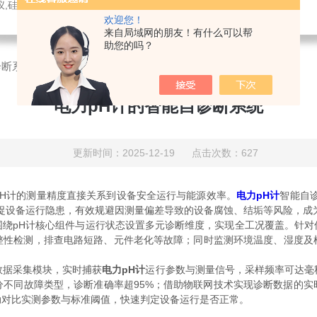
，溶氧电极，PH电极，气体分析仪，氧化锆分析仪，压力变送器，刮油机，电导电极，锑电极，ORP电极，酸度计，气体检测仪，液位计，温度变送器，PH变送器
欢迎您！
来自局域网的朋友！有什么可以帮
助您的吗？
诊断系统
电力pH计的智能自诊断系统
更新时间：2025-12-19 点击次数：627
H计的测量精度直接关系到设备安全运行与能源效率。
电力pH计
智能自
准捕捉设备运行隐患，有效规避因测量偏差导致的设备腐蚀、结垢等风险，
pH计核心组件与运行状态设置多元诊断维度，实现全工况覆盖。针对
整性检测，排查电路短路、元件老化等故障；同时监测环境温度、湿度及
据采集模块，实时捕获
电力pH计
运行参数与测量信号，采样频率可达毫
分不同故障类型，诊断准确率超95%；借助物联网技术实现诊断数据的实
动对比实测参数与标准阈值，快速判定设备运行是否正常。