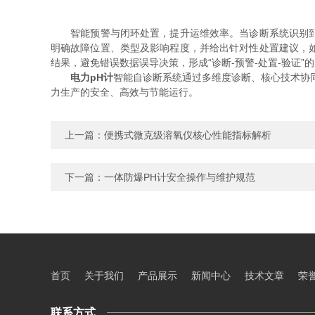
智能预警与闭环处置，提升运维效率。当诊断系统识别到异
明确故障位置、类型及影响程度，并给出针对性处置建议，
结果，避免错误数据误导决策，形成“诊断-预警-处置-验证
电力pH计
智能自诊断系统通过多维度诊断、核心技术协
力生产的安全、高效与节能运行。
上一篇：
便携式微克级溶氧仪核心性能指标解析
下一篇：
一体防爆PH计安全操作与维护规范
首页
关于我们
产品展示
新闻中心
技术文章
荣
联系方式