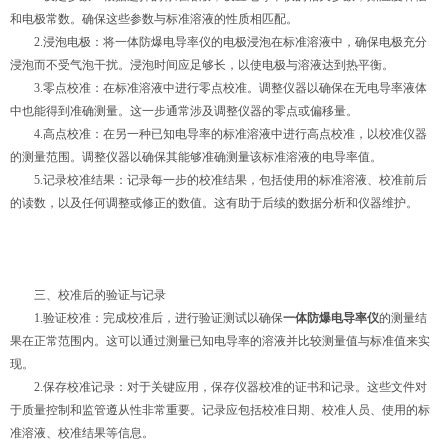
和电极常数。确保这些参数与标准溶液的性质相匹配。
2.浸泡电极：将一体防爆电导率仪的电极浸泡在标准溶液中，确保电极充分
浸泡而不受气泡干扰。浸泡时间应足够长，以使电极与溶液达到热平衡。
3.零点校准：在标准溶液中进行零点校准。调整仪器以确保在无电导率液体
中也能得到准确测量。这一步通常涉及调整仪器的零点或偏移量。
4.高点校准：在另一种已知电导率的标准溶液中进行高点校准，以校准仪器
的测量范围。调整仪器以确保其能够准确测量该标准溶液的电导率值。
5.记录校准结果：记录每一步的校准结果，包括使用的标准溶液、校准前后
的读数，以及任何调整或修正的数值。这有助于后续的数据分析和仪器维护。
三、校准后的验证与记录
1.验证校准：完成校准后，进行验证测试以确保
一体防爆电导率仪
的测量结
果在正常范围内。这可以通过测量已知电导率的溶液并比较测量值与标准值来实
现。
2.保存校准记录：对于关键应用，保存仪器校准的证书和记录。这些文件对
于质量控制和监管遵从性非常重要。记录应包括校准日期、校准人员、使用的标
准溶液、校准结果等信息。