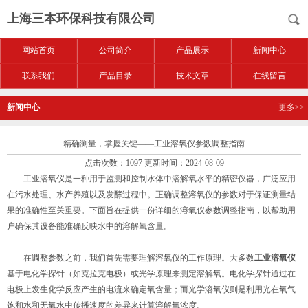
上海三本环保科技有限公司
网站首页
公司简介
产品展示
新闻中心
联系我们
产品目录
技术文章
在线留言
新闻中心
更多>>
精确测量，掌握关键——工业溶氧仪参数调整指南
点击次数：1097 更新时间：2024-08-09
工业溶氧仪是一种用于监测和控制水体中溶解氧水平的精密仪器，广泛应用
在污水处理、水产养殖以及发酵过程中。正确调整溶氧仪的参数对于保证测量结
果的准确性至关重要。下面旨在提供一份详细的溶氧仪参数调整指南，以帮助用
户确保其设备能准确反映水中的溶解氧含量。
在调整参数之前，我们首先需要理解溶氧仪的工作原理。大多数
工业溶氧仪
基于电化学探针（如克拉克电极）或光学原理来测定溶解氧。电化学探针通过在
电极上发生化学反应产生的电流来确定氧含量；而光学溶氧仪则是利用光在氧气
饱和水和无氧水中传播速度的差异来计算溶解氧浓度。