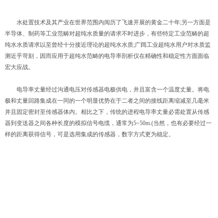
水处置技术及其产业在世界范围内阅历了飞速开展的黄金二十年;另一方面是
半导体、制药等工业范畴对超纯水质量的请求不时进步，有些特定工业范畴的超
纯水水质请求以至曾经十分接近理论的超纯水水质;广阔工业超纯水用户对水质监
测近乎苛刻，因而应用于超纯水范畴的电导率剖析仪在精确性和稳定性方面面临
宏大应战。
电导率丈量经过沟通电压对传感器电极供电，并且富含一个温度丈量。将电
极和丈量回路集成在一同的一个明显优势在于二者之间的接线距离缩减至几毫米
并且固定密封至传感器体内。相比之下，传统的进程电导率丈量必需处置从传感
器到变送器之间各种长度的模拟信号电缆，通常为5~50m.(当然，也有必要经过一
样的距离获得信号，可是选用集成的传感器，数字方式更为稳定。