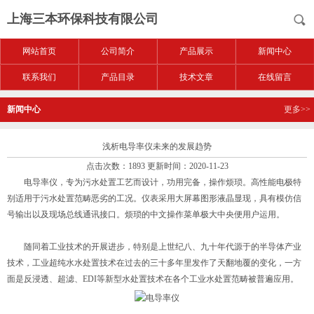
上海三本环保科技有限公司
网站首页
公司简介
产品展示
新闻中心
联系我们
产品目录
技术文章
在线留言
新闻中心
更多>>
浅析电导率仪未来的发展趋势
点击次数：1893 更新时间：2020-11-23
电导率仪
，专为污水处置工艺而设计，功用完备，操作烦琐。高性能电极特
别适用于污水处置范畴恶劣的工况。仪表采用大屏幕图形液晶显现，具有模仿信
号输出以及现场总线通讯接口。烦琐的中文操作菜单极大中央便用户运用。
随同着工业技术的开展进步，特别是上世纪八、九十年代源于的半导体产业
技术，工业超纯水水处置技术在过去的三十多年里发作了天翻地覆的变化，一方
面是反浸透、超滤、EDI等新型水处置技术在各个工业水处置范畴被普遍应用。