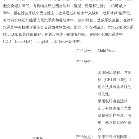
脂交换能力降低。有机物在经过预处理时（混凝、澄清和过滤），约可减少
50%，但在除盐系统中无法除去，故常通过补给水带入锅炉，使炉水pH值降低。
有时有机物还可能带入蒸汽系统和凝结水中，使pH降低，造成系统腐蚀。在循环
水系统中有机物含量高会促进微生物繁殖。因此，不管对除盐、炉水或循环水系
统，COD都是越低越好，但并没有统一的限制指标。在循环冷却水系统中
COD（DmnO4法）>5mg/L时，水质已开始变差。
产品型号：
Multi Vision
产品报价：
采用回流消解。与国
标（GB11914-89）手
动方法具有非常好的
相关性。
采用双铂电极法滴
定，有效克服了光度
法易受水样色度、浊
度、悬浮物影响的缺
点。
产品特点：
采用空气冷凝回流，
点击放大