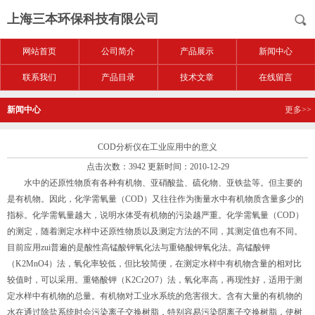
上海三本环保科技有限公司
网站首页
公司简介
产品展示
新闻中心
联系我们
产品目录
技术文章
在线留言
新闻中心
更多>>
COD分析仪在工业应用中的意义
点击次数：3942 更新时间：2010-12-29
水中的还原性物质有各种有机物、亚硝酸盐、硫化物、亚铁盐等。但主要的
是有机物。因此，化学需氧量（COD）又往往作为衡量水中有机物质含量多少的
指标。化学需氧量越大，说明水体受有机物的污染越严重。化学需氧量（COD）
的测定，随着测定水样中还原性物质以及测定方法的不同，其测定值也有不同。
目前应用zui普遍的是酸性高锰酸钾氧化法与重铬酸钾氧化法。高锰酸钾
（K2MnO4）法，氧化率较低，但比较简便，在测定水样中有机物含量的相对比
较值时，可以采用。重铬酸钾（K2Cr2O7）法，氧化率高，再现性好，适用于测
定水样中有机物的总量。有机物对工业水系统的危害很大。含有大量的有机物的
水在通过除盐系统时会污染离子交换树脂，特别容易污染阴离子交换树脂，使树