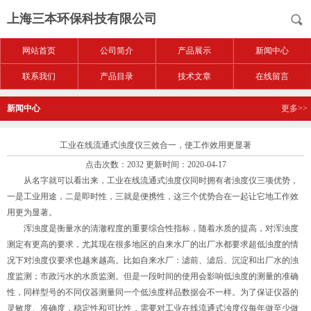
上海三本环保科技有限公司
网站首页
公司简介
产品展示
新闻中心
联系我们
产品目录
技术文章
在线留言
新闻中心
更多>>
工业在线流通式浊度仪三效合一，使工作效用更显著
点击次数：2032 更新时间：2020-04-17
从名字就可以看出来，
工业在线流通式浊度仪
同时拥有者浊度仪三项优势，
一是工业用途，二是即时性，三就是便携性，这三个优势合在一起让它地工作效
用更为显著。
浑浊度是衡量水的清澈程度的重要综合性指标，随着水质的提高，对浑浊度
测定有更高的要求，尤其现在很多地区的自来水厂的出厂水都要求超低浊度的情
况下对浊度仪要求也越来越高。比如自来水厂：滤前、滤后、沉淀和出厂水的浊
度监测；市政污水的水质监测。但是一段时间的使用会影响低浊度的测量的准确
性，同样型号的不同仪器测量同一个低浊度样品数据会不一样。为了保证仪器的
灵敏度、准确度，稳定性和可比性，需要对工业在线流通式浊度仪每年做至少做