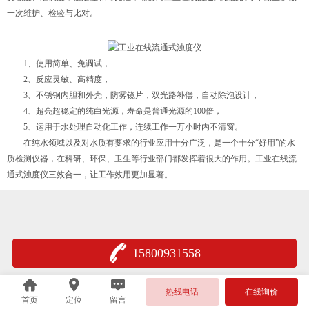
一次维护、检验与比对。
1、使用简单、免调试，
2、反应灵敏、高精度，
3、不锈钢内胆和外壳，防雾镜片，双光路补偿，自动除泡设计，
4、超亮超稳定的纯白光源，寿命是普通光源的100倍，
5、运用于水处理自动化工作，连续工作一万小时内不清窗。
在纯水领域以及对水质有要求的行业应用十分广泛，是一个十分“好用”的水
质检测仪器，在科研、环保、卫生等行业部门都发挥着很大的作用。工业在线流
通式浊度仪三效合一，让工作效用更加显著。
15800931558
热线电话
在线询价
首页
定位
留言