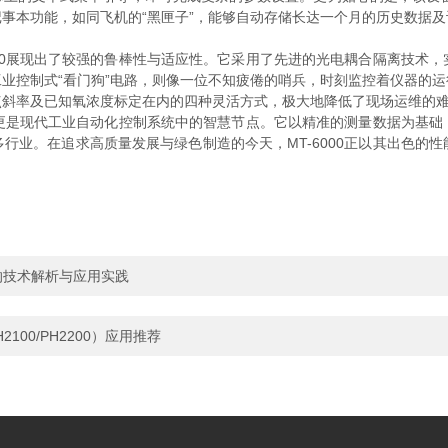
事本功能，如同飞机的“黑匣子”，能够自动存储长达一个月的历史数据
00展现出了较强的鲁棒性与适应性。它采用了先进的光电耦合隔离技术，
业控制式“看门狗”电路，则像一位不知疲倦的哨兵，时刻监控着仪器的
点斜率及已知氧浓度标定在内的四种灵活方式，极大地降低了现场运维的
更是现代工业自动化控制系统中的智慧节点。它以精准的测量数据为基础
行业。在追求高质量发展与绿色制造的今天，MT-6000正以其出色的
的技术解析与应用实践
00/PH2200）应用推荐