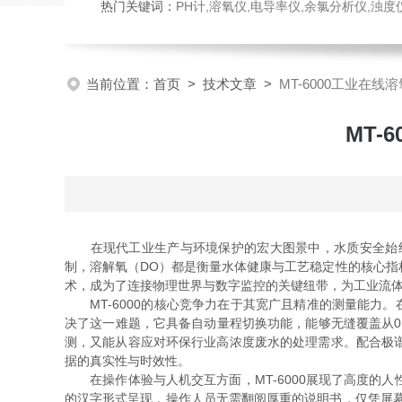
热门关键词：
PH计,溶氧仪,电导率仪,余氯分析仪,浊度仪,硅酸根分析仪，磷酸根分析仪，钠表，流量计，刮油机
当前位置：
首页
>
技术文章
>
MT-6000工业在
MT
在现代工业生产与环境保护的宏大图景中，水质安全始终
制，溶解氧（DO）都是衡量水体健康与工艺稳定性的核心指
术，成为了连接物理世界与数字监控的关键纽带，为工业流
MT-6000的核心竞争力在于其宽广且精准的测量能力。在
决了这一难题，它具备自动量程切换功能，能够无缝覆盖从0～10
测，又能从容应对环保行业高浓度废水的处理需求。配合极
据的真实性与时效性。
在操作体验与人机交互方面，MT-6000展现了高度的
的汉字形式呈现，操作人员无需翻阅厚重的说明书，仅凭屏