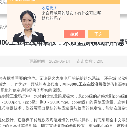
，溶氧电极，PH电极，气体分析仪，氧化锆分析仪，压力变送器，刮油机，电导电极，锑电极，ORP电极，酸度计，气体检测仪，液位计，温度变送器，PH变送器
欢迎您！
来自局域网的朋友！有什么可以帮
助您的吗？
线溶氧仪：水质监测领域的智慧守护者
-6000工业在线溶氧仪：水质监测领域的智慧
更新时间：2026-05-14 点击次数：295
占据着重要的地位。无论是火力发电厂的锅炉给水系统，还是城市污水
标之一。作为这一领域的杰出代表，
MT-6000工业在线溶氧仪
凭借其高智
体系统的稳定运行提供了坚实的保障。
实际工业场景中，水体的含氧量跨度极大，从ppb级的超纯水到ppm级的
00μg/L（ppb级）到0～20.00mg/L（ppm级）的宽范围测
谱式电极技术，仪器展现出极快的响应速度与较高的稳定性，能够在复杂
人性化设计。它摒弃了传统仪表晦涩难懂的代码式操作，转而采用全中文液
幕上的文本式菜单引导，即可完成复杂的参数设置。更为贴心的是，该设备