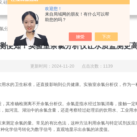
，溶氧电极，PH电极，气体分析仪，氧化锆分析仪，压力变送器，刮油机，电导电极，锑电极，ORP电极，酸度计，气体检测仪，液位计，温度变送器，PH变送器
欢迎您！
来自局域网的朋友！有什么可以帮
助您的吗？
氯分析仪让水质监测更高效
测便知！实验室余氯分析仪让水质监测更
更新时间：2024-11-20 点击次数：1139
水的卫生标准，还直接影响到公共健康。实验室余氯分析仪，作为一
其准确检测离不开余氯分析仪。余氯是指水经过加氯消毒，接触一定
体，如河流、湖泊中的余氯含量，还是考察经过处理后的饮用水、工业用
测定余氯的量。常见的有比色法，这种方法利用余氯与特定试剂反应
这种化学信号转化为数字信号，直观地显示出余氯的浓度值。