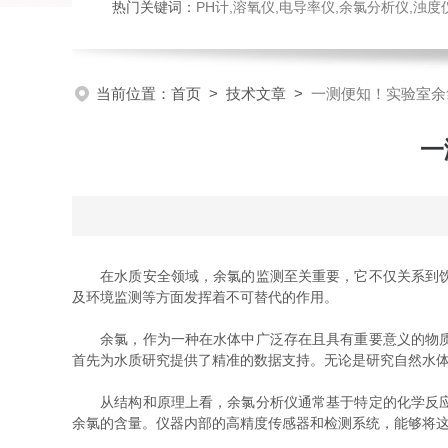
热门关键词：
PH计,溶氧仪,电导率仪,余氯分析仪,浊度仪,硅酸根分析仪，磷酸根分析仪，钠表，流量计，刮油机
当前位置：
首页
>
技术文章
>
一测便知！实验室余
一
在水质安全领域，余氯的监测至关重要，它不仅关系到饮用
及环境监测等方面发挥着不可替代的作用。
余氯，作为一种在水体中广泛存在且具有重要意义的物质，
首先为水质研究提供了精准的数据支持。无论是研究自然水
从结构和原理上看，余氯分析仪通常基于特定的化学反应来
余氯的含量。仪器内部的高精度传感器和检测系统，能够将