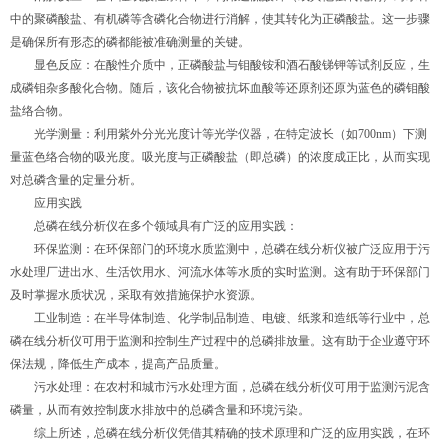
中的聚磷酸盐、有机磷等含磷化合物进行消解，使其转化为正磷酸盐。这一步骤
是确保所有形态的磷都能被准确测量的关键。
显色反应：在酸性介质中，正磷酸盐与钼酸铵和酒石酸锑钾等试剂反应，生
成磷钼杂多酸化合物。随后，该化合物被抗坏血酸等还原剂还原为蓝色的磷钼酸
盐络合物。
光学测量：利用紫外分光光度计等光学仪器，在特定波长（如700nm）下测
量蓝色络合物的吸光度。吸光度与正磷酸盐（即总磷）的浓度成正比，从而实现
对总磷含量的定量分析。
应用实践
总磷在线分析仪在多个领域具有广泛的应用实践：
环保监测：在环保部门的环境水质监测中，总磷在线分析仪被广泛应用于污
水处理厂进出水、生活饮用水、河流水体等水质的实时监测。这有助于环保部门
及时掌握水质状况，采取有效措施保护水资源。
工业制造：在半导体制造、化学制品制造、电镀、纸浆和造纸等行业中，总
磷在线分析仪可用于监测和控制生产过程中的总磷排放量。这有助于企业遵守环
保法规，降低生产成本，提高产品质量。
污水处理：在农村和城市污水处理方面，总磷在线分析仪可用于监测污泥含
磷量，从而有效控制废水排放中的总磷含量和环境污染。
综上所述，总磷在线分析仪凭借其精确的技术原理和广泛的应用实践，在环