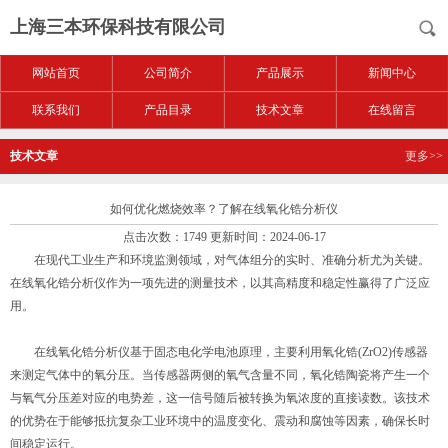
上海三本环保科技有限公司
网站首页
公司简介
产品展示
新闻中心
联系我们
产品目录
技术文章
在线留言
技术文章
更多>>
如何优化燃烧效率？了解在线氧化锆分析仪
点击次数：1749 更新时间：2024-06-17
在现代工业生产和环境监测领域，对气体组分的实时、准确分析尤为关键。
在线氧化锆分析仪作为一项先进的测量技术，以其高精度和稳定性赢得了广泛应
用。
在线氧化锆分析仪基于固态电化学电池原理，主要利用氧化锆(ZrO2)传感器
来测定气体中的氧分压。当传感器两侧的氧气含量不同，氧化锆陶瓷将产生一个
与氧气分压差对应的电势差，这一信号随后被转换为氧浓度的直接读数。该技术
的优势在于能够抵抗复杂工业环境中的温度变化、震动和腐蚀等因素，确保长时
间稳定运行。