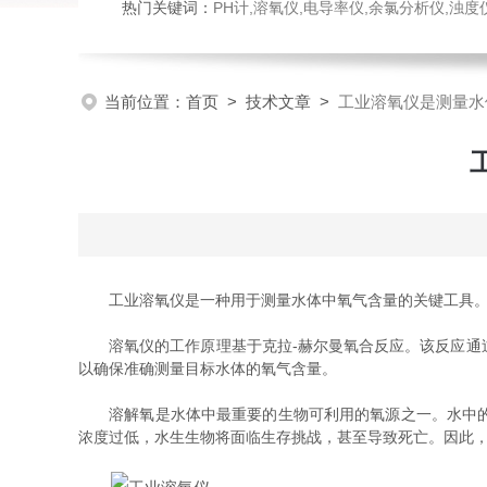
热门关键词：
PH计,溶氧仪,电导率仪,余氯分析仪,浊度仪,硅酸根分析仪，磷酸根分析仪，钠表，流量计，刮油机
当前位置：
首页
>
技术文章
>
工业溶氧仪是测量水
工业溶氧仪是一种用于测量水体中氧气含量的关键工具。在
溶氧仪的工作原理基于克拉-赫尔曼氧合反应。该反应通过
以确保准确测量目标水体的氧气含量。
溶解氧是水体中最重要的生物可利用的氧源之一。水中的氧
浓度过低，水生生物将面临生存挑战，甚至导致死亡。因此