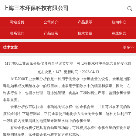
上海三本环保科技有限公司
网站首页
公司简介
产品展示
新闻中心
联系我们
产品目录
技术文章
在线留言
技术文章
更多>>
MT-7000工业余氯分析仪具有自动调节功能，可以根据水样中余氯含量的变化自
点击次数：1471 更新时间：2023-04-13
动调整测试参数
MT-7000工业余氯分析仪
是一种用于测量水中余氯含量的设备。余氯是指消
毒剂如氯或次氯酸在水中的残留物，通常用于消除水中的细菌和病毒。因此，在
许多行业中，包括水处理、游泳池管理、食品加工和饮料生产等，监测余氯含量
非常重要。
余氯分析仪可以快速、准确地测试水样中的余氯含量，并且可以在不同的温
度和pH条件下进行测试。它们通常使用电化学方法来测量余氯，这种方法利用了
一段时间内被氯消耗的电流量来测量水样中的余氯含量。
有些余氯分析仪还具有自动调节功能，可以根据水样中余氯含量的变化自动
调整测试参数。这使得余氯分析更加方便和高效。