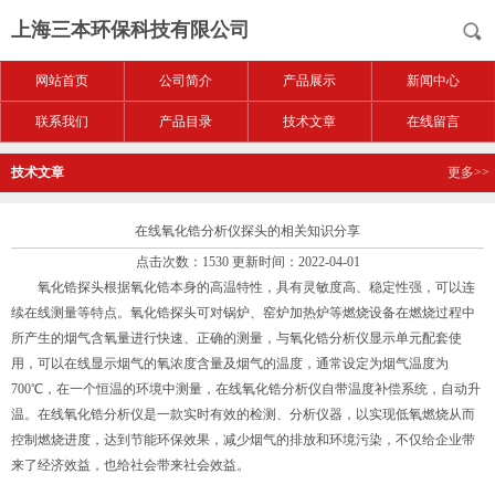
上海三本环保科技有限公司
网站首页
公司简介
产品展示
新闻中心
联系我们
产品目录
技术文章
在线留言
技术文章
更多>>
在线氧化锆分析仪探头的相关知识分享
点击次数：1530 更新时间：2022-04-01
氧化锆探头根据氧化锆本身的高温特性，具有灵敏度高、稳定性强，可以连
续在线测量等特点。氧化锆探头可对锅炉、窑炉加热炉等燃烧设备在燃烧过程中
所产生的烟气含氧量进行快速、正确的测量，与氧化锆分析仪显示单元配套使
用，可以在线显示烟气的氧浓度含量及烟气的温度，通常设定为烟气温度为
700℃，在一个恒温的环境中测量，在线氧化锆分析仪自带温度补偿系统，自动升
温。
在线氧化锆分析仪
是一款实时有效的检测、分析仪器，以实现低氧燃烧从而
控制燃烧进度，达到节能环保效果，减少烟气的排放和环境污染，不仅给企业带
来了经济效益，也给社会带来社会效益。