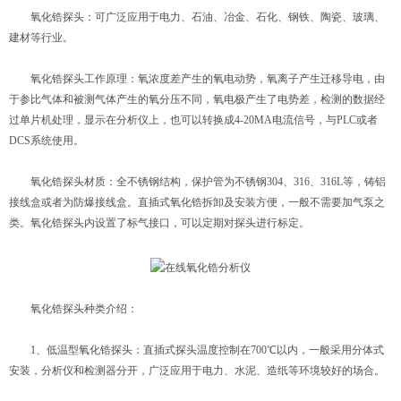
氧化锆探头：可广泛应用于电力、石油、冶金、石化、钢铁、陶瓷、玻璃、
建材等行业。
氧化锆探头工作原理：氧浓度差产生的氧电动势，氧离子产生迁移导电，由
于参比气体和被测气体产生的氧分压不同，氧电极产生了电势差，检测的数据经
过单片机处理，显示在分析仪上，也可以转换成4-20MA电流信号，与PLC或者
DCS系统使用。
氧化锆探头材质：全不锈钢结构，保护管为不锈钢304、316、316L等，铸铝
接线盒或者为防爆接线盒。直插式氧化锆拆卸及安装方便，一般不需要加气泵之
类。氧化锆探头内设置了标气接口，可以定期对探头进行标定。
氧化锆探头种类介绍：
1、低温型氧化锆探头：直插式探头温度控制在700℃以内，一般采用分体式
安装，分析仪和检测器分开，广泛应用于电力、水泥、造纸等环境较好的场合。