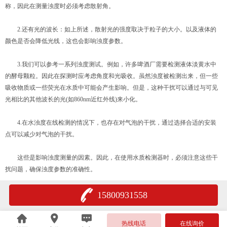
称，因此在测量浊度时必须考虑散射角。
2.还有光的波长：如上所述，散射光的强度取决于粒子的大小。以及液体的
颜色是否会降低光线，这也会影响浊度参数。
3.我们可以参考一系列浊度测试。例如，许多啤酒厂需要检测液体淡黄水中
的酵母颗粒。因此在探测时应考虑角度和光吸收。虽然浊度被检测出来，但一些
吸收物质或一些荧光在水质中可能会产生影响。但是，这种干扰可以通过与可见
光相比的其他波长的光(如860nm近红外线)来小化。
4.在水浊度在线检测的情况下，也存在对气泡的干扰，通过选择合适的安装
点可以减少对气泡的干扰。
这些是影响浊度测量的因素。因此，在使用水质检测器时，必须注意这些干
扰问题，确保浊度参数的准确性。
15800931558
热线电话
在线询价