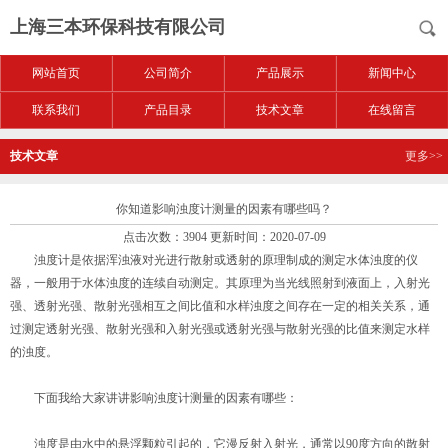
上海三本环保科技有限公司
网站首页
公司简介
产品展示
新闻中心
联系我们
产品目录
技术文章
在线留言
技术文章
更多>>
你知道影响浊度计测量的因素有哪些吗？
点击次数：3904 更新时间：2020-07-09
浊度计是依据浑浊液对光进行散射或透射的原理制成的测定水体浊度的仪
器，一般用于水体浊度的连续自动测定。其原理为当光线照射到液面上，入射光
强、透射光强、散射光强相互之间比值和水样浊度之间存在一定的相关关系，通
过测定透射光强、散射光强和入射光强或透射光强与散射光强的比值来测定水样
的浊度。
下面我给大家讲讲影响浊度计测量的因素有哪些：
浊度是由水中的悬浮颗粒引起的，它漫反射入射光，通常以90度方向的散射