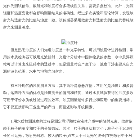
光作为测试信号。散射光和浊度符合多段线性关系，需要多点校准。此外，光源
强度和温度变化都会影响测量结果的准确性。经过多次实验和理论计算，发现散
射光与透射光的比值与浊度一致。该传感器采用散射光和透射光的比值代替纯散
射光来测量浊度。
但是熟悉浊度的人们知道浊度是一种光学特性，可以用浊度计进行检测，常
用的水质检测器可以用光波折射，光度计分析水中固体物质的参数，水中悬浮颗
粒可以计算出来阻碍水的透过率，但是测量时会产生干涉，浊度干涉主要来自光
源的波长范围、水中气泡和光散射角。
有三种现代的浊度测量方法，其中两种是总悬浮物，常用的是浊度计和多普
勒，这两种方法的优点是浊度测量的范围和精度。通过水质试验获得的浊度参数
可用于评价水质或过滤过程的效率。浊度测量是许多行业和应用中的重要指标，
它不仅直接影响工业生产的产出，而且还影响系统因素。
1.用水质检测浊度的过程是测定悬浮颗粒在液体介质中的散射光束。散射依
赖于粒子的浓度和粒子的分散效应。其次，粒子的形状和大小：粒子小于1/10波
长的可见光，散射光对称。较大的粒子(通常大于可见光的波长)在光散射中不对