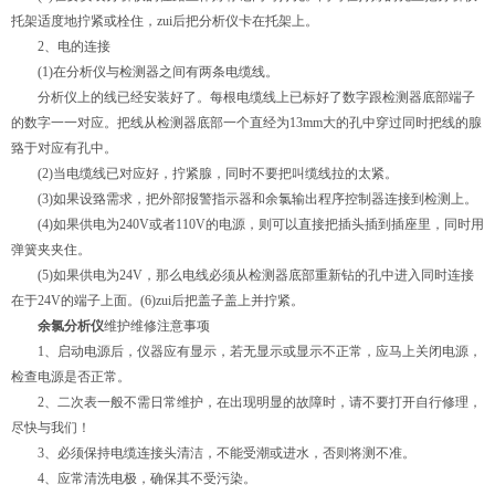
托架适度地拧紧或栓住，zui后把分析仪卡在托架上。
2、电的连接
(1)在分析仪与检测器之间有两条电缆线。
分析仪上的线已经安装好了。每根电缆线上已标好了数字跟检测器底部端子
的数字一一对应。把线从检测器底部一个直经为13mm大的孔中穿过同时把线的腺
臵于对应有孔中。
(2)当电缆线已对应好，拧紧腺，同时不要把叫缆线拉的太紧。
(3)如果设臵需求，把外部报警指示器和余氯输出程序控制器连接到检测上。
(4)如果供电为240V或者110V的电源，则可以直接把插头插到插座里，同时用
弹簧夹夹住。
(5)如果供电为24V，那么电线必须从检测器底部重新钻的孔中进入同时连接
在于24V的端子上面。(6)zui后把盖子盖上并拧紧。
余氯分析仪
维护维修注意事项
1、启动电源后，仪器应有显示，若无显示或显示不正常，应马上关闭电源，
检查电源是否正常。
2、二次表一般不需日常维护，在出现明显的故障时，请不要打开自行修理，
尽快与我们！
3、必须保持电缆连接头清洁，不能受潮或进水，否则将测不准。
4、应常清洗电极，确保其不受污染。