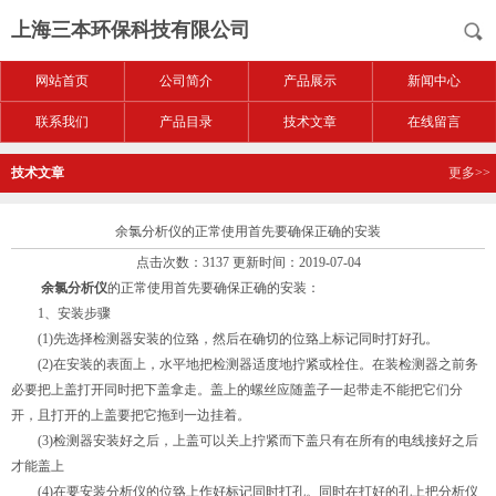
上海三本环保科技有限公司
网站首页
公司简介
产品展示
新闻中心
联系我们
产品目录
技术文章
在线留言
技术文章
更多>>
余氯分析仪的正常使用首先要确保正确的安装
点击次数：3137 更新时间：2019-07-04
余氯分析仪
的正常使用首先要确保正确的安装：
1、安装步骤
(1)先选择检测器安装的位臵，然后在确切的位臵上标记同时打好孔。
(2)在安装的表面上，水平地把检测器适度地拧紧或栓住。在装检测器之前务
必要把上盖打开同时把下盖拿走。盖上的螺丝应随盖子一起带走不能把它们分
开，且打开的上盖要把它拖到一边挂着。
(3)检测器安装好之后，上盖可以关上拧紧而下盖只有在所有的电线接好之后
才能盖上
(4)在要安装分析仪的位臵上作好标记同时打孔。同时在打好的孔上把分析仪