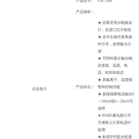
产品型号：
CH-7200
产品报价：
★ 仿霍尼韦尔电路设
计，全进口芯片制造
★ 全中文操作菜单操
作引导，使用极为方
便
★ 可同时显示氰化物
浓度值、温度、电
流、时间和状态
★ 具氰离子、温度报
产品特点：
警和控制功能
点击放大
★ 多路隔离电流输出0
～10mA或4～20mA可
选择
★ RS485通讯接口可
方便联入计算机进行
监测
★ 标准IP65防水机身