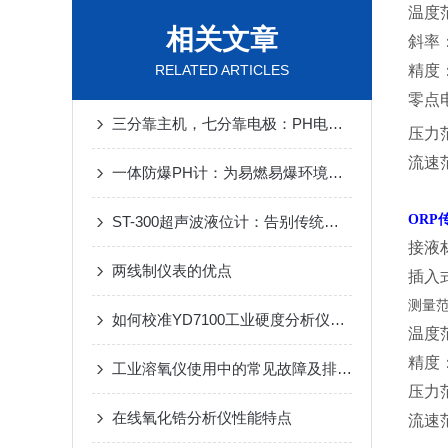
温度
相关文章
斜率
RELATED ARTICLES
精度
零点
三分靠主机，七分靠电极：PH电极选型、维护与寿命延长全攻略
压力
流速
一体防爆PH计：为易燃易爆环境提供精准pH测量的解决方案
ORP
ST-300超声波液位计：告别传统，拥抱未来！
接液
两线制仪表的优点
插入
测量
如何校准YD7100工业硬度分析仪以确保准确性？
温度
精度
工业溶氧仪使用中的常见故障及排除方法
压力
在线氧化锆分析仪性能特点
流速